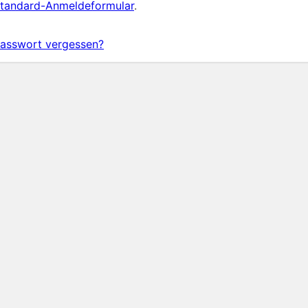
tandard-Anmeldeformular
.
asswort vergessen?