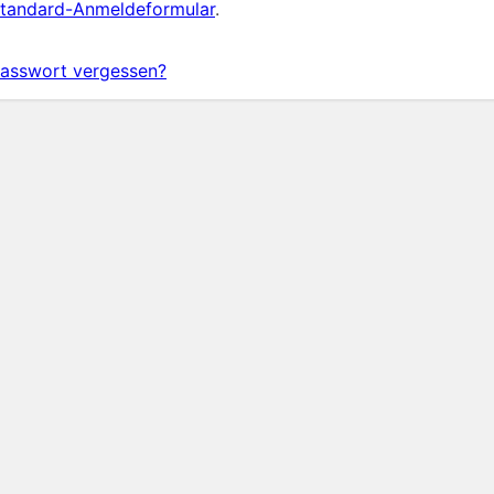
tandard-Anmeldeformular
.
asswort vergessen?